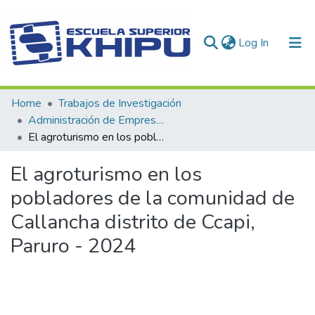
(current)
Log In
Communities & Collections
Home
Trabajos de Investigación
Administración de Empresas Turisticas y Hoteleras
All of DSpace
El agroturismo en los pobladores de la comunidad de Callancha distrito de Ccapi, Paruro - 2024
Statistics
El agroturismo en los
pobladores de la comunidad de
Callancha distrito de Ccapi,
Paruro - 2024